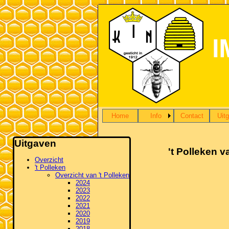
Home
Info
Contact
Uit
Uitgaven
't Polleken v
Overzicht
't Polleken
Overzicht van 't Polleken
2024
2023
2022
2021
2020
2019
2018