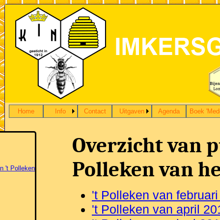
Home
Info
Contact
Uitgaven
Agenda
Boek 'Med
Overzicht van pu
Polleken van he
n 't Polleken
't Polleken van februar
't Polleken van april 2