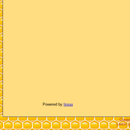
Powered by
Issuu
Creat
Laatst 