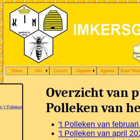
Home
Info
Contact
Uitgaven
Agenda
Boek 'Med
Overzicht van pu
Polleken van he
n 't Polleken
't Polleken van februar
't Polleken van april 2