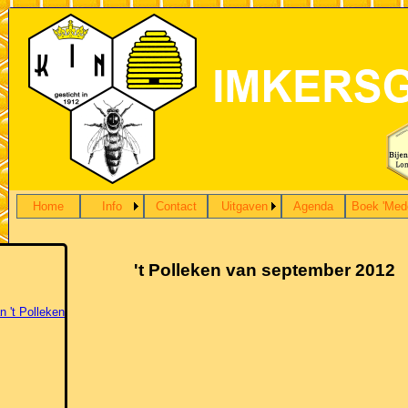
Home
Info
Contact
Uitgaven
Agenda
Boek 'Med
't Polleken van september 2012
n 't Polleken