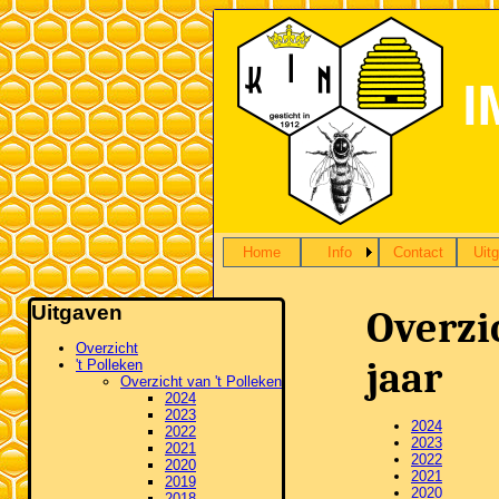
Home
Info
Contact
Uit
Uitgaven
Overzic
Overzicht
jaar
't Polleken
Overzicht van 't Polleken
2024
2023
2024
2022
2023
2021
2022
2020
2021
2019
2020
2018