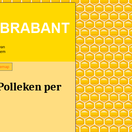
temap
 Polleken per