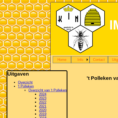
Home
Info
Contact
Uit
Uitgaven
't Polleken v
Overzicht
't Polleken
Overzicht van 't Polleken
2024
2023
2022
2021
2020
2019
2018