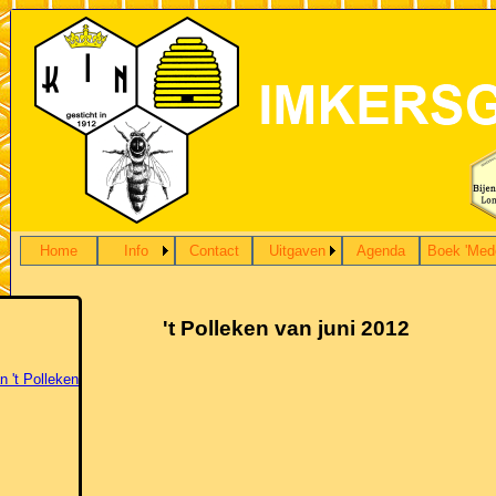
Home
Info
Contact
Uitgaven
Agenda
Boek 'Med
't Polleken van juni 2012
n 't Polleken